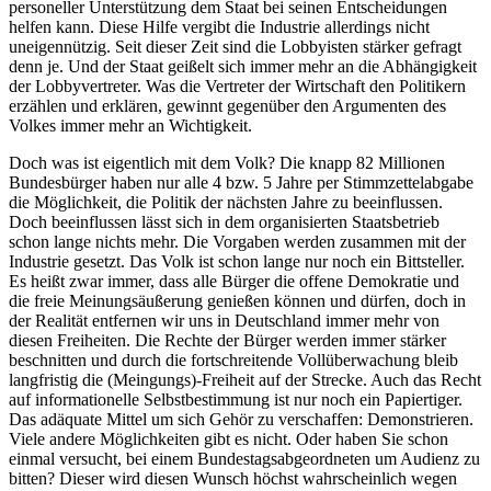
personeller Unterstützung dem Staat bei seinen Entscheidungen
helfen kann. Diese Hilfe vergibt die Industrie allerdings nicht
uneigennützig. Seit dieser Zeit sind die Lobbyisten stärker gefragt
denn je. Und der Staat geißelt sich immer mehr an die Abhängigkeit
der Lobbyvertreter. Was die Vertreter der Wirtschaft den Politikern
erzählen und erklären, gewinnt gegenüber den Argumenten des
Volkes immer mehr an Wichtigkeit.
Doch was ist eigentlich mit dem Volk? Die knapp 82 Millionen
Bundesbürger haben nur alle 4 bzw. 5 Jahre per Stimmzettelabgabe
die Möglichkeit, die Politik der nächsten Jahre zu beeinflussen.
Doch beeinflussen lässt sich in dem organisierten Staatsbetrieb
schon lange nichts mehr. Die Vorgaben werden zusammen mit der
Industrie gesetzt. Das Volk ist schon lange nur noch ein Bittsteller.
Es heißt zwar immer, dass alle Bürger die offene Demokratie und
die freie Meinungsäußerung genießen können und dürfen, doch in
der Realität entfernen wir uns in Deutschland immer mehr von
diesen Freiheiten. Die Rechte der Bürger werden immer stärker
beschnitten und durch die fortschreitende Vollüberwachung bleib
langfristig die (Meingungs)-Freiheit auf der Strecke. Auch das Recht
auf informationelle Selbstbestimmung ist nur noch ein Papiertiger.
Das adäquate Mittel um sich Gehör zu verschaffen: Demonstrieren.
Viele andere Möglichkeiten gibt es nicht. Oder haben Sie schon
einmal versucht, bei einem Bundestagsabgeordneten um Audienz zu
bitten? Dieser wird diesen Wunsch höchst wahrscheinlich wegen