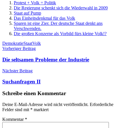
Protest + Volk = Politik
Die Regierung schenkt sich die Wiederwahl in 2009
Staat auf Pump
Das Einheitsdenkmal für das Volk
Sparen ist eine Zier. Der deutsche Staat denkt ans
Verschwenden.
Die großen Konzerne als Vorbild fürs kleine Volk!?
Schlagwörter
Demokratie
Staat
Volk
Beitragsnavigation
Vorheriger Beitrag
Die seltsamen Probleme der Industrie
Nächster Beitrag
Suchanfragen II
Schreibe einen Kommentar
Deine E-Mail-Adresse wird nicht veröffentlicht.
Erforderliche
Felder sind mit
*
markiert
Kommentar
*