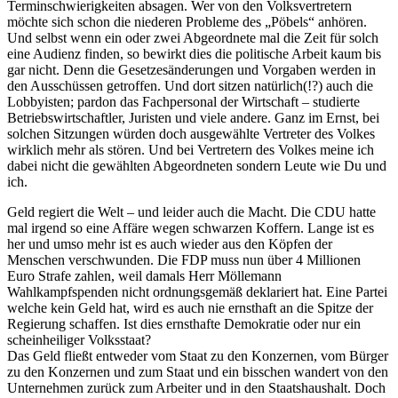
Terminschwierigkeiten absagen. Wer von den Volksvertretern
möchte sich schon die niederen Probleme des „Pöbels“ anhören.
Und selbst wenn ein oder zwei Abgeordnete mal die Zeit für solch
eine Audienz finden, so bewirkt dies die politische Arbeit kaum bis
gar nicht. Denn die Gesetzesänderungen und Vorgaben werden in
den Ausschüssen getroffen. Und dort sitzen natürlich(!?) auch die
Lobbyisten; pardon das Fachpersonal der Wirtschaft – studierte
Betriebswirtschaftler, Juristen und viele andere. Ganz im Ernst, bei
solchen Sitzungen würden doch ausgewählte Vertreter des Volkes
wirklich mehr als stören. Und bei Vertretern des Volkes meine ich
dabei nicht die gewählten Abgeordneten sondern Leute wie Du und
ich.
Geld regiert die Welt – und leider auch die Macht. Die CDU hatte
mal irgend so eine Affäre wegen schwarzen Koffern. Lange ist es
her und umso mehr ist es auch wieder aus den Köpfen der
Menschen verschwunden. Die FDP muss nun über 4 Millionen
Euro Strafe zahlen, weil damals Herr Möllemann
Wahlkampfspenden nicht ordnungsgemäß deklariert hat. Eine Partei
welche kein Geld hat, wird es auch nie ernsthaft an die Spitze der
Regierung schaffen. Ist dies ernsthafte Demokratie oder nur ein
scheinheiliger Volksstaat?
Das Geld fließt entweder vom Staat zu den Konzernen, vom Bürger
zu den Konzernen und zum Staat und ein bisschen wandert von den
Unternehmen zurück zum Arbeiter und in den Staatshaushalt. Doch