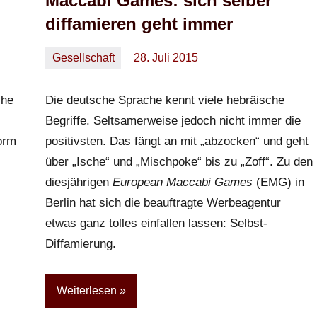
Maccabi Games: sich selber
diffamieren geht immer
Gesellschaft
28. Juli 2015
Oliver
Keine
Kommentare
che
Die deutsche Sprache kennt viele hebräische
Begriffe. Seltsamerweise jedoch nicht immer die
orm
positivsten. Das fängt an mit „abzocken“ und geht
über „Ische“ und „Mischpoke“ bis zu „Zoff“. Zu den
diesjährigen
European Maccabi Games
(EMG) in
Berlin hat sich die beauftragte Werbeagentur
etwas ganz tolles einfallen lassen: Selbst-
Diffamierung.
Weiterlesen