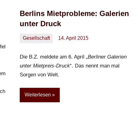
Berlins Mietprobleme: Galerien
unter Druck
Gesellschaft
14. April 2015
Oliver
Keine
fel
Kommentare
Die B.Z. meldete am 6. April „
Berliner Galerien
unter Mietpreis-Druck
“. Das nennt man mal
dem
Sorgen von Welt.
rch
Weiterlesen