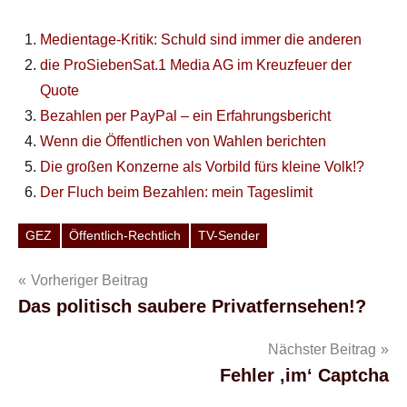
Medientage-Kritik: Schuld sind immer die anderen
die ProSiebenSat.1 Media AG im Kreuzfeuer der
Quote
Bezahlen per PayPal – ein Erfahrungsbericht
Wenn die Öffentlichen von Wahlen berichten
Die großen Konzerne als Vorbild fürs kleine Volk!?
Der Fluch beim Bezahlen: mein Tageslimit
GEZ
Öffentlich-Rechtlich
TV-Sender
Schlagwörter
Beitragsnavigation
Vorheriger Beitrag
Das politisch saubere Privatfernsehen!?
Nächster Beitrag
Fehler ‚im‘ Captcha