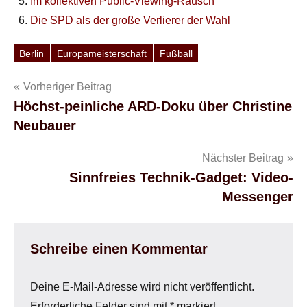
Im kollektiven Public-Viewing-Rausch
Die SPD als der große Verlierer der Wahl
Berlin
Europameisterschaft
Fußball
Schlagwörter
Beitragsnavigation
Vorheriger Beitrag
Höchst-peinliche ARD-Doku über Christine
Neubauer
Nächster Beitrag
Sinnfreies Technik-Gadget: Video-
Messenger
Schreibe einen Kommentar
Deine E-Mail-Adresse wird nicht veröffentlicht.
Erforderliche Felder sind mit
*
markiert