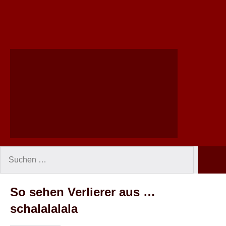
Suchen
Such
nach:
So sehen Verlierer aus …
schalalalala