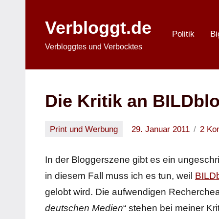
Zum
Inhalt
Verbloggt.de
springen
Politik
Bi
Verbloggtes und Verbocktes
Die Kritik an BILDbl
Print und Werbung
29. Januar 2011
2 Ko
Oliver
In der Bloggerszene gibt es ein ungeschri
in diesem Fall muss ich es tun, weil
BILD
gelobt wird. Die aufwendigen Recherchea
deutschen Medien
“ stehen bei meiner Kri