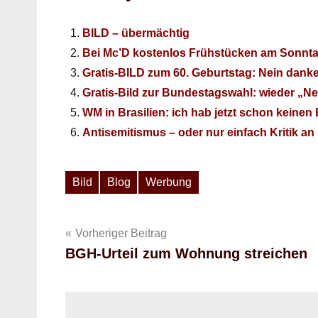
BILD – übermächtig
Bei Mc’D kostenlos Frühstücken am Sonnt
Gratis-BILD zum 60. Geburtstag: Nein danke
Gratis-Bild zur Bundestagswahl: wieder „N
WM in Brasilien: ich hab jetzt schon keine
Antisemitismus – oder nur einfach Kritik an 
Bild
Blog
Werbung
Schlagwörter
Beitragsnavigation
Vorheriger Beitrag
BGH-Urteil zum Wohnung streichen