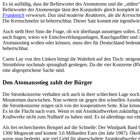
Es ist auffällig, dass die Befürworter des Atomstroms und die „stille
Befürworter der Atomenergie lässt den Konjunktiv gleich komplett in 
Frankreich
verwiesen. Das sind moderne Reaktoren, die die Kernsch
Die Kernschmelze ist beherrschbar. Dieser Satz kommt mir irgendwie 
Auch stellt Herr Sinn die Frage, ob wir überhaupt aussteigen sollen.
auch fragen, wieso wir Entschwefelungsanlagen, Rauchgasfilter und 
Atomausstieg wollen oder können, muss dies für Deutschland bedeuten
beherrschbar.
Caren Lay von den Linken bringt die Wahrheit auf den Tisch: steige
Strombörse nochmals sprunghaft gestiegen. Da die vier Konzerne (
eine abgesprochene Sache sind.
Den Atomausstieg zahlt der Bürger
Die Stromkonzerne verhalten sich auch in ihrer schlechten Lage noc
Moratorium dazwischen. Nun wettern sie gegen den schnellen Ausstieg
die Stromkonzerne zeigen sich von der kooperativen Seite. Klar könne
Es ist die Flucht nach vorn. Wenn es mit Atomkraftwerken zukünftig
Kraftwerke nicht zum Nulltarif zu haben sind. Es ist allerdings nur ein
Als frei recherchiertes Beispiel auf die Schnelle: Der Windpark Bard
1300 Megawatt und kostete 3,6 Milliarden Euro (im Jahr 1987). Ökolog
wenn man bedenkt, wie viel Geld für abgeschaltete Atomkraftwerke no