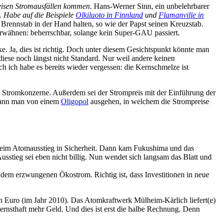
weisen Stromausfällen kommen
. Hans-Werner Sinn, ein unbelehrbarer
. Habe auf die Beispiele
Olkiluoto in Finnland
und
Flamanville in
 Brennstab in der Hand halten, so wie der Papst seinen Kreuzstab.
 erwähnen: beherrschbar, solange kein Super-GAU passiert.
e. Ja, dies ist richtig. Doch unter diesem Gesichtspunkt könnte man
iese noch längst nicht Standard. Nur weil andere keinen
h ich habe es bereits wieder vergessen: die Kernschmelze ist
n Stromkonzerne. Außerdem sei der Strompreis mit der Einführung der
 kann man von einem
Oligopol
ausgehen, in welchem die Strompreise
 beim Atomausstieg in Sicherheit. Dann kam Fukushima und das
sstieg sei eben nicht billig. Nun wendet sich langsam das Blatt und
dem erzwungenen Ökostrom. Richtig ist, dass Investitionen in neue
den Euro (im Jahr 2010). Das Atomkraftwerk Mülheim-Kärlich liefert(e)
 ernsthaft mehr Geld. Und dies ist erst die halbe Rechnung. Denn