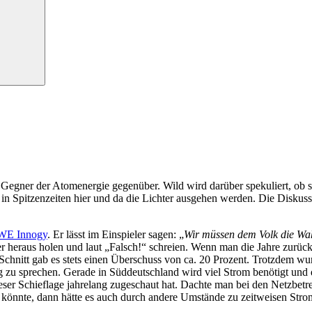
 Gegner der Atomenergie gegenüber. Wild wird darüber spekuliert, ob 
in Spitzenzeiten hier und da die Lichter ausgehen werden. Die Diskus
WE Innogy
. Er lässt im Einspieler sagen: „
Wir müssen dem Volk die Wah
 heraus holen und laut „Falsch!“ schreien. Wenn man die Jahre zurück
 Schnitt gab es stets einen Überschuss von ca. 20 Prozent. Trotzdem wu
g zu sprechen. Gerade in Süddeutschland wird viel Strom benötigt und
ieser Schieflage jahrelang zugeschaut hat. Dachte man bei den Netzbetr
könnte, dann hätte es auch durch andere Umstände zu zeitweisen Str