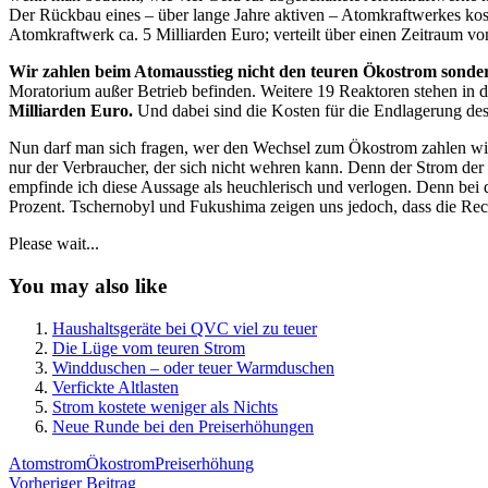
Der Rückbau eines – über lange Jahre aktiven – Atomkraftwerkes kos
Atomkraftwerk ca. 5 Milliarden Euro; verteilt über einen Zeitraum vo
Wir zahlen beim Atomausstieg nicht den teuren Ökostrom sondern
Moratorium außer Betrieb befinden. Weitere 19 Reaktoren stehen in d
Milliarden Euro.
Und dabei sind die Kosten für die Endlagerung des
Nun darf man sich fragen, wer den Wechsel zum Ökostrom zahlen wird.
nur der Verbraucher, der sich nicht wehren kann. Denn der Strom de
empfinde ich diese Aussage als heuchlerisch und verlogen. Denn bei 
Prozent. Tschernobyl und Fukushima zeigen uns jedoch, dass die Re
Please wait...
You may also like
Haushaltsgeräte bei QVC viel zu teuer
Die Lüge vom teuren Strom
Windduschen – oder teuer Warmduschen
Verfickte Altlasten
Strom kostete weniger als Nichts
Neue Runde bei den Preiserhöhungen
Schlagwörter
Atomstrom
Ökostrom
Preiserhöhung
Beitragsnavigation
Vorheriger Beitrag