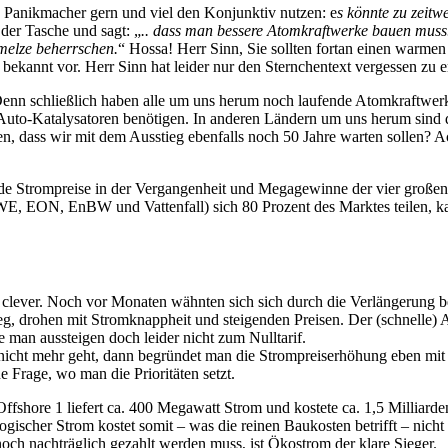
n“ Panikmacher gern und viel den Konjunktiv nutzen: e
s könnte zu zeit
der Tasche und sagt: „
.. dass man bessere Atomkraftwerke bauen muss
melze beherrschen.
“ Hossa! Herr Sinn, Sie sollten fortan einen warmen
bekannt vor. Herr Sinn hat leider nur den Sternchentext vergessen zu
 Denn schließlich haben alle um uns herum noch laufende Atomkraftwerk
Auto-Katalysatoren benötigen. In anderen Ländern um uns herum sind d
, dass wir mit dem Ausstieg ebenfalls noch 50 Jahre warten sollen? Ac
nde Strompreise in der Vergangenheit und Megagewinne der vier große
RWE, EON, EnBW und Vattenfall) sich 80 Prozent des Marktes teilen,
h clever. Noch vor Monaten wähnten sich sich durch die Verlängerung
, drohen mit Stromknappheit und steigenden Preisen. Der (schnelle) Au
 man aussteigen doch leider nicht zum Nulltarif.
 nicht mehr geht, dann begründet man die Strompreiserhöhung eben mit 
e Frage, wo man die Prioritäten setzt.
 Offshore 1 liefert ca. 400 Megawatt Strom und kostete ca. 1,5 Milliar
ischer Strom kostet somit – was die reinen Baukosten betrifft – nicht
ch nachträglich gezahlt werden muss, ist Ökostrom der klare Sieger.