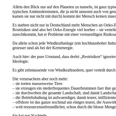
Allein den Blick nur auf den Planeten zu tunneln, ist ganz typi
typischen Antimodernismen, die ja nicht umsonst auch von gena
kamen sie nur nicht mit durch) kommt der Mensch keinen mued
Es starben nicht nur in Deutschland mehr Menschen an Oeko-En
Restrisiken sind also bei Oeko-Energie viel hoeher – sie verte
zurechtkommt, hat er Probleme mit einer vernuenftigen Risik
Da allein schon jede Windkraftanlage (ein hochhaushoher Indust
groesser sind als bei der Kernenergie.
Auch hier: der pure Umstand, dass derlei „Restrisiken“ ignoriert
Ideologie.
Es gibt zehntausende von Windkraftraedern, quer verteilt durch 
Die verursachern aber noch mehr:
– sie toeten massenweise Tiere
– sie erzeugen ein niederfrequentes Dauerbrummen fuer ihre
– sie durchweben die gesamte Landschaft, sind damit Landscha
– die Betriebshaltung ist aufwaendiger, damit teurer, iniffizien
– offshore ist das ganze nochmal um einiges teurer, die Auswi
– weit ressourcenunfreundlicher, schon durch die blosse Menge
Sie hat nur Nachteile …