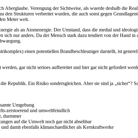
sch Aberglaube. Verengung der Sichtweise, als wuerde deshalb die Realit
u den Strukturen verbreitet wurden, die auch sonst gegen Grundlagent
en Meter weit.
ergie als an Atomenergie. Der Umstand, dass die medial und ideologis
ilen sich nur anders. Da der Mensch stark dazu tendiert von der Hand i
oabwaegung.
rikomplex) einen potentiellen Brandbeschleuniger darstellt, ist genere
 werden, gar nicht serioes aufbereitet und hier gar nicht gefordert werd
die Republik. Ein Risiko sondersgleichen. Aber sie sind ja „sicher“? Sc
 gesamte Umgebung
fts-zerstoerend und umweltfeindlich
ter, duemmer
rkungen auf die Umwelt noch gar nicht absehbar
 und damit ebenfalls klimaschaedlicher als Kernkraftwerke