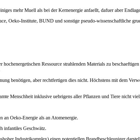
niges mehr Muell als bei der Kernenergie anfaellt, dafuer aber Endlager-
peace, Oeko-Institute, BUND und sonstige pseudo-wissenschaftliche g
 hochenergetischen Ressource strahlenden Materials zu beschaeftigen u
…
ung benötigen, aber rechtfertigen dies nicht. Höchstens mit dem Verwe
te Menschheit inklusive uebrigens aller Pflanzen und Tiere nicht viell
en an Oeko-Energie als an Atomenergie.
ch infantiles Geschwätz.
shoher Industrikomplex) einen potentiellen Brandbeschleuniger darstel