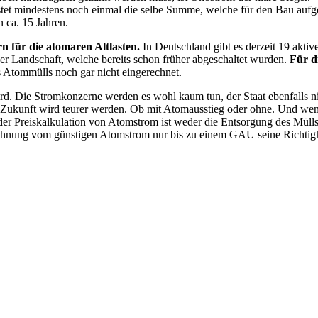
tet mindestens noch einmal die selbe Summe, welche für den Bau aufg
n ca. 15 Jahren.
 für die atomaren Altlasten.
In Deutschland gibt es derzeit 19 akti
er Landschaft, welche bereits schon früher abgeschaltet wurden.
Für d
 Atommülls noch gar nicht eingerechnet.
 Die Stromkonzerne werden es wohl kaum tun, der Staat ebenfalls nicht
r Zukunft wird teurer werden. Ob mit Atomausstieg oder ohne. Und we
der Preiskalkulation von Atomstrom ist weder die Entsorgung des Mülls
chnung vom günstigen Atomstrom nur bis zu einem GAU seine Richtigke