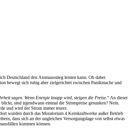
sich Deutschland den Atomausstieg leisten kann. Ob dabei
sion bewegt sich ruhig aber zielgerichtet zwischen Panikmache und
rheit sagen. Wenn Energie knapp wird, steigen die Preise.
“ An dieser
 blickt, sind irgendwann einmal die Strompreise gesunken? Nein.
rde und wird der Strom immer teurer.
 dort wurden durch das Moratorium 4 Kernkraftwerke außer Betrieb
eibern, dass sich an der ungleichen Versorgungslage von selbst etwas
omausfällen kommen können.