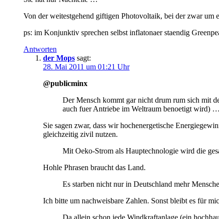
Von der weitestgehend giftigen Photovoltaik, bei der zwar um ei
ps: im Konjunktiv sprechen selbst inflatonaer staendig Green
Antworten
der Mops
sagt:
28. Mai 2011 um 01:21 Uhr
@publicminx
Der Mensch kommt gar nicht drum rum sich mit der
auch fuer Antriebe im Weltraum benoetigt wird) 
Sie sagen zwar, dass wir hochenergetische Energiegewinn
gleichzeitig zivil nutzen.
Mit Oeko-Strom als Hauptechnologie wird die gesam
Hohle Phrasen braucht das Land.
Es starben nicht nur in Deutschland mehr Mensch
Ich bitte um nachweisbare Zahlen. Sonst bleibt es für mi
Da allein schon jede Windkraftanlage (ein hochhau