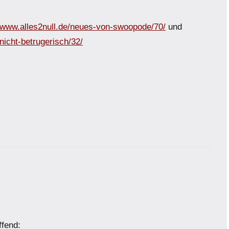
//www.alles2null.de/neues-von-swoopode/70/
und
nicht-betrugerisch/32/
ffend: