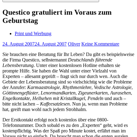
Suchen
Questico gratuliert im Voraus zum
Geburtstag
Print und Werbung
24. August 2007
24. August 2007
Oliver
Keine Kommentare
Sie brauchen eine Beratung für Ihr Leben? Da gibt es beispielsweise
die Firma
Questico, selbsternannt
Deutschlands führende
Lebensberatung
. Unter einer kostenlosen Hotline erhalten sie
prompte Hilfe. Sie haben die Wahl unter einer Vielzahl von
Experten – allesamt geprüft – fragt sich nur durch wen. Auch die
Gebiete der Lebensberatung sind so vielschichtig wie die Probleme
der Anrufer:
Karmaastrologie
,
Rhythmenlehre
,
Vedische Astrologie
,
Göttinnengeflüster
,
Lenormandkarten
,
Zigeunerkarten
,
Aurasehen
,
Engelkontakte
,
Hellsehen mit Kristallkugel
,
Pendeln
und auch –
bitte nicht lachen –
Kaffeesatzlesen
. Nun ja,
wenn man Probleme
hat, greift man wohl nach jedem Strohhalm.
Der Erstkontakt erfolgt noch kostenlos über eine 0800-
Telefonnummer. Doch sobald es zu den „Experten“ geht, wird es
kostenpflichtig. Was der Spaß pro Minute kostet, erfährt man im
Voraus nicht so einfach. Da braucht man schon die ersten auralen