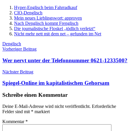
Hyper-Englisch beim Fahrradkauf
CIO-Denglisch
Mein neues Lieblingswort: approven
Nach Denglisch kommt Frenglisch
Die journalistische Floskel „tödlich verletzt“
Nicht mehr nett mit dem net – gefunden im Net
Schlagwörter
Denglisch
Beitragsnavigation
Vorheriger Beitrag
Wer nervt unter der Telefonnummer 0621-1233500?
Nächster Beitrag
Spiegel-Online im kapitalistischen Gehorsam
Schreibe einen Kommentar
Deine E-Mail-Adresse wird nicht veröffentlicht.
Erforderliche
Felder sind mit
*
markiert
Kommentar
*