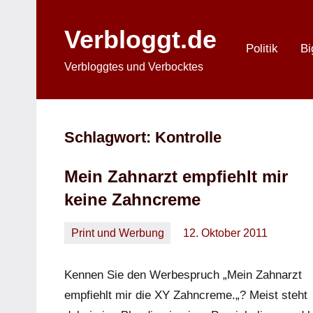
Zum
Inhalt
Verbloggt.de
springen
Politik
Bi
Verbloggtes und Verbocktes
Schlagwort:
Kontrolle
Mein Zahnarzt empfiehlt mir
keine Zahncreme
Print und Werbung
12. Oktober 2011
Oliver
Ein
Kommentar
Kennen Sie den Werbespruch „Mein Zahnarzt
empfiehlt mir die XY Zahncreme.„? Meist steht