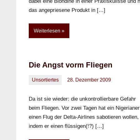
dabei eine Blondine in einer Praxiskulisse und h
das angepriesene Produkt in […]
Weiterlesen
Die Angst vorm Fliegen
Unsortiertes
28. Dezember 2009
Oliver
Keine
Kommentare
Da ist sie wieder: die unkontrollierbare Gefahr
beim Fliegen. Vor zwei Tagen hat ein Nigerianer
einen Flug der Delta-Airlines sabotieren wollen,
indem er einen flüssigen(!?) […]