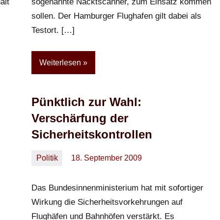
ält
sogenannte Nacktscanner, zum Einsatz kommen
sollen. Der Hamburger Flughafen gilt dabei als
Testort. […]
Weiterlesen
Pünktlich zur Wahl:
Verschärfung der
Sicherheitskontrollen
Politik
18. September 2009
Oliver
Keine
Kommentare
Das Bundesinnenministerium hat mit sofortiger
Wirkung die Sicherheitsvorkehrungen auf
Flughäfen und Bahnhöfen verstärkt. Es