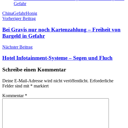
Gefahr
Schlagwörter
China
Gefahr
Honig
Beitragsnavigation
Vorheriger Beitrag
Bei Gravis nur noch Kartenzahlung – Freiheit von
Bargeld in Gefahr
Nächster Beitrag
Hotel Infotainment-Systeme – Segen und Fluch
Schreibe einen Kommentar
Deine E-Mail-Adresse wird nicht veröffentlicht.
Erforderliche
Felder sind mit
*
markiert
Kommentar
*