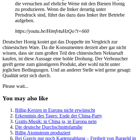
die versuchen auf ehrliche Weise mit den Bienen Honig
zu produzieren. Wenn die Imker derartig unter
Preisdruck sind, führt das dazu dass Imker ihre Betriebe
aufgeben.
https://youtu.be/HimfvtuHzQo?t=660
Deutscher Honig kostet gut das Doppelte im Vergleich zur
chinesischen Ware. Da die Konsumenten derzeit aber gar nicht
wissen, dass sie zum großen Teil den chinesischen Nektarsaft
kaufen, ist diese Aussage eine hohle Drohung. Der Verbraucher
greift gerne zum günstigeren Produkt, aber wohl nicht unter
jeglichen Bedingungen. Und an anderer Stelle wird gerne gesagt:
Qualität setzt sich durch.
Please wait...
You may also like
Billig-Kerzen in Europa nicht erwünscht
Erkenntnis des Tages: Ende der China-Party
Gratis-Musik: in China ja, in Europa nein
Die deutsche Durchschnittsfamilie
Billig Atomstrom produziert
Bei Gravis nur noch Kartenzahlung – Freiheit von Bargeld in