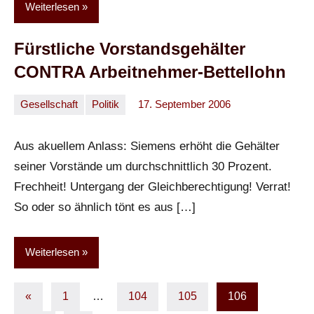
Weiterlesen
Fürstliche Vorstandsgehälter
CONTRA Arbeitnehmer-Bettellohn
Gesellschaft
Politik
17. September 2006
Oliver
Ein
Kommentar
Aus akuellem Anlass: Siemens erhöht die Gehälter
seiner Vorstände um durchschnittlich 30 Prozent.
Frechheit! Untergang der Gleichberechtigung! Verrat!
So oder so ähnlich tönt es aus […]
Weiterlesen
Seitennummerierung
Vorherige
«
1
…
104
105
106