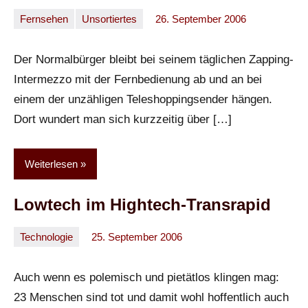
Fernsehen
Unsortiertes
26. September 2006
Oliver
Ein
Kommentar
Der Normalbürger bleibt bei seinem täglichen Zapping-
Intermezzo mit der Fernbedienung ab und an bei
einem der unzähligen Teleshoppingsender hängen.
Dort wundert man sich kurzzeitig über […]
Weiterlesen
Lowtech im Hightech-Transrapid
Technologie
25. September 2006
Oliver
Keine
Kommentare
Auch wenn es polemisch und pietätlos klingen mag:
23 Menschen sind tot und damit wohl hoffentlich auch