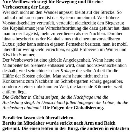
Nur Wettbewerb sorgt für Bewegung und für eine
Verbesserung der Lage.
Wer sich nicht an den Wandel anpasst, bleibt auf der Strecke. So
radikal und konsequent ist das System nun einmal. Wer höhere
Vorstandsgehälter verteufelt, verteufelt gleichzeitig den Siegeszug
des Kapitalismus; jene Wirtschaftsordnung die dazu geführt hat, dass
man in der Lage ist, mehr zu verdienen als der Nachbar. Darüber
hinaus beschert uns der Kapitalismus mit einem unvorstellbaren
Luxus: jeder kann seinen eigenen Fernseher besitzen, man ist mobil
überall für wenig Geld erreichbar, es gibt Erdbeeren im Winter und
Kiwi im Sommer, …
Der Wettbewerb ist eine globale Angelegenheit. Wenn heute ein
Mitarbeiter bei Siemens entlassen wird, dann höchstwahrscheinlich
deshalb, weil sein chinesischer
Kollege
die selbe Arbeit für die
Hälfte der Kosten erledigt. Man steht heute nicht mehr in
Konkurrenz zum Nachbarn im Schrebergarten schräg gegenüber,
sondern zu einer unbekannten Welt, die tausende Kilometer weit
entfernt liegt.
Die Gehälter in China steigen, da die Nachfrage und die
Auslastung steigt. In Deutschland fallen hingegen die Löhne, da die
Auslastung abnimmt.
Die Folgen der Globalisierung.
Parallelen lassen sich überall ziehen.
Bereits im Mittelalter wurde strickt nach Arm und Reich
getrennt. Die einen lebten in der Burg, die anderen in einfachen