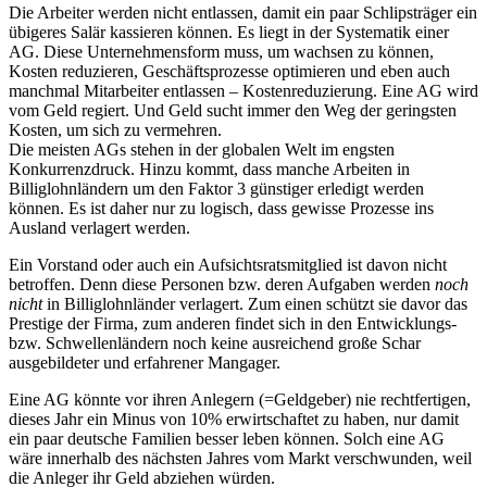
Die Arbeiter werden nicht entlassen, damit ein paar Schlipsträger ein
übigeres Salär kassieren können. Es liegt in der Systematik einer
AG. Diese Unternehmensform muss, um wachsen zu können,
Kosten reduzieren, Geschäftsprozesse optimieren und eben auch
manchmal Mitarbeiter entlassen – Kostenreduzierung. Eine AG wird
vom Geld regiert. Und Geld sucht immer den Weg der geringsten
Kosten, um sich zu vermehren.
Die meisten AGs stehen in der globalen Welt im engsten
Konkurrenzdruck. Hinzu kommt, dass manche Arbeiten in
Billiglohnländern um den Faktor 3 günstiger erledigt werden
können. Es ist daher nur zu logisch, dass gewisse Prozesse ins
Ausland verlagert werden.
Ein Vorstand oder auch ein Aufsichtsratsmitglied ist davon nicht
betroffen. Denn diese Personen bzw. deren Aufgaben werden
noch
nicht
in Billiglohnländer verlagert. Zum einen schützt sie davor das
Prestige der Firma, zum anderen findet sich in den Entwicklungs-
bzw. Schwellenländern noch keine ausreichend große Schar
ausgebildeter und erfahrener Mangager.
Eine AG könnte vor ihren Anlegern (=Geldgeber) nie rechtfertigen,
dieses Jahr ein Minus von 10% erwirtschaftet zu haben, nur damit
ein paar deutsche Familien besser leben können. Solch eine AG
wäre innerhalb des nächsten Jahres vom Markt verschwunden, weil
die Anleger ihr Geld abziehen würden.