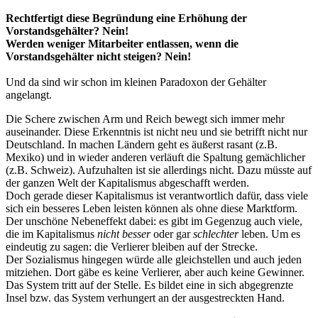
Rechtfertigt diese Begründung eine Erhöhung der
Vorstandsgehälter? Nein!
Werden weniger Mitarbeiter entlassen, wenn die
Vorstandsgehälter nicht steigen? Nein!
Und da sind wir schon im kleinen Paradoxon der Gehälter
angelangt.
Die Schere zwischen Arm und Reich bewegt sich immer mehr
auseinander. Diese Erkenntnis ist nicht neu und sie betrifft nicht nur
Deutschland. In machen Ländern geht es äußerst rasant (z.B.
Mexiko) und in wieder anderen verläuft die Spaltung gemächlicher
(z.B. Schweiz). Aufzuhalten ist sie allerdings nicht. Dazu müsste auf
der ganzen Welt der Kapitalismus abgeschafft werden.
Doch gerade dieser Kapitalismus ist verantwortlich dafür, dass viele
sich ein besseres Leben leisten können als ohne diese Marktform.
Der unschöne Nebeneffekt dabei: es gibt im Gegenzug auch viele,
die im Kapitalismus
nicht besser
oder gar
schlechter
leben. Um es
eindeutig zu sagen: die Verlierer bleiben auf der Strecke.
Der Sozialismus hingegen würde alle gleichstellen und auch jeden
mitziehen. Dort gäbe es keine Verlierer, aber auch keine Gewinner.
Das System tritt auf der Stelle. Es bildet eine in sich abgegrenzte
Insel bzw. das System verhungert an der ausgestreckten Hand.