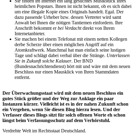
Sie finden im Internet ein lang gesuchtes Musikstück Ihres
heimlichen Popstars. Ihnen ist nicht bekannt, ob es sich dabei
um eine illegale Kopie eines Originals handelt. Egal. Der
dazu passende Urheber bzw. dessen Vertreter wird samt
Anwalt bei Ihnen die nötigen Tantiemen einfordern. Ihre
Anschrift bekommt er
bei Verdacht
direkt von Ihrem
Internetanbieter.
Sie machen bei einem Telefonat mit einem netten Kollegen
derbe Scherze über einen möglichen Angriff auf ein
Atomkraftwerk. Manchmal hat man einfach seine lustigen
Tage und schlägt dabei verbal über die Stränge.
Unterlassen
Sie in Zukunft solche Kalauer
. Der BND
(Bundesnachrichtendienst) hört mit und wäre mit dem neuen
Beschluss nur einen Mausklick von Ihren Stammdaten
entfernt.
Der Überwachungsstaat wird mit dem neuen Beschluss ein
gutes Stück größer und der Weg zur Anklage ein paar
Instanzen kürzer. Vielleicht ist es in der nahen Zukunft schon
ein Vergehen, wenn Sie diesen Blog hierzu lesen. Und der
Verfasser dieses Blogs sitzt für solch offenen Worte eh schon
längst beim Verfassungsschutz auf dem Verhörstuhl.
Verdrehte Welt im Rechtsstaat Deutschland.