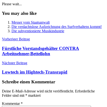
Please wait...
You may also like
Messer vom Staatsanwalt
Die verdachtslose Aufzeichnung des Surfverhaltens kommt!
Die subventionierte Musikindustrie
Beitragsnavigation
Vorheriger Beitrag
Fürstliche Vorstandsgehälter CONTRA
Arbeitnehmer-Bettellohn
Nächster Beitrag
Lowtech im Hightech-Transrapid
Schreibe einen Kommentar
Deine E-Mail-Adresse wird nicht veröffentlicht.
Erforderliche
Felder sind mit
*
markiert
Kommentar
*