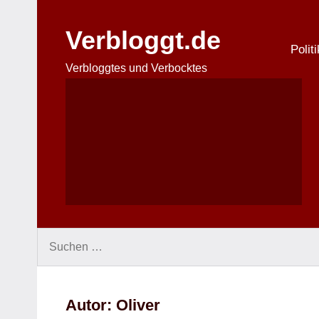
Zum
Inhalt
Verbloggt.de
springen
Politi
Verbloggtes und Verbocktes
Suchen
nach:
Autor:
Oliver