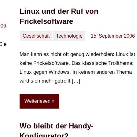
Linux und der Ruf von
Frickelsoftware
006
Gesellschaft
Technologie
15. September 2006
Oliver
Ein
Sie
Kommentar
Man kann es nicht oft genug wiederholen: Linux ist
keine Frickelsoftware. Das klassische Trollthema:
Linux gegen Windows. In keinem anderen Thema
wird sich mehr getrollt […]
Weiterlesen
Wo bleibt der Handy-
Konfigurator?