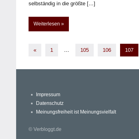
selbständig in die größte […]
Weiterlesen
Seitennummerierung
Vorherige
«
1
…
105
106
107
Beiträge
der
Beiträge
Impressum
Datenschutz
Meinungsfreiheit ist Meinungsvielfalt
© Verbloggt.de