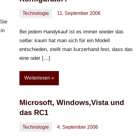
Technologie
11. September 2006
Oliver
Keine
Sie
Kommentare
in
Bei jedem Handykauf ist es immer wieder das
selbe: kaum hat man sich für ein Modell
entschieden, stellt man kurzerhand fest, dass das
eine oder […]
Weiterlesen
Microsoft, Windows,Vista und
das RC1
Technologie
4. September 2006
Oliver
Ein