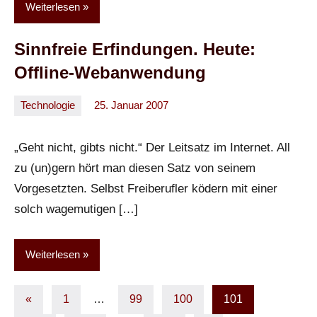
Weiterlesen
Sinnfreie Erfindungen. Heute:
Offline-Webanwendung
Technologie
25. Januar 2007
Oliver
Keine
Kommentare
„Geht nicht, gibts nicht.“ Der Leitsatz im Internet. All
zu (un)gern hört man diesen Satz von seinem
Vorgesetzten. Selbst Freiberufler ködern mit einer
solch wagemutigen […]
Weiterlesen
Seitennummerierung
Vorherige
«
1
…
99
100
101