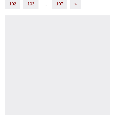
Beiträge
der
Nächste
102
103
…
107
»
Beiträge
Beiträge