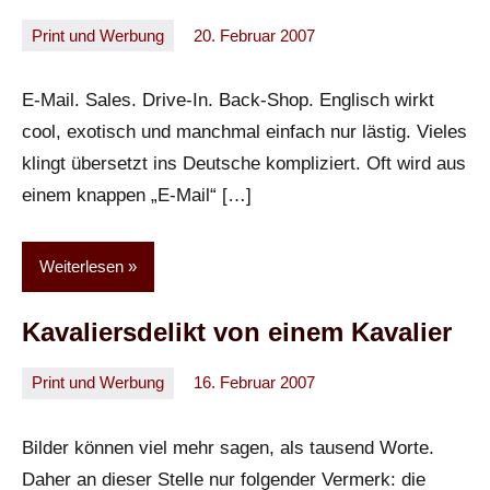
Print und Werbung
20. Februar 2007
Oliver
Keine
Kommentare
E-Mail. Sales. Drive-In. Back-Shop. Englisch wirkt
cool, exotisch und manchmal einfach nur lästig. Vieles
klingt übersetzt ins Deutsche kompliziert. Oft wird aus
einem knappen „E-Mail“ […]
Weiterlesen
Kavaliersdelikt von einem Kavalier
Print und Werbung
16. Februar 2007
Oliver
Keine
Kommentare
Bilder können viel mehr sagen, als tausend Worte.
Daher an dieser Stelle nur folgender Vermerk: die