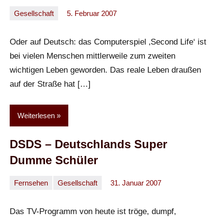
Gesellschaft
5. Februar 2007
Oliver
Keine
Kommentare
Oder auf Deutsch: das Computerspiel ‚Second Life‘ ist
bei vielen Menschen mittlerweile zum zweiten
wichtigen Leben geworden. Das reale Leben draußen
auf der Straße hat […]
Weiterlesen
DSDS – Deutschlands Super
Dumme Schüler
Fernsehen
Gesellschaft
31. Januar 2007
Oliver
Keine
Kommentare
Das TV-Programm von heute ist tröge, dumpf,