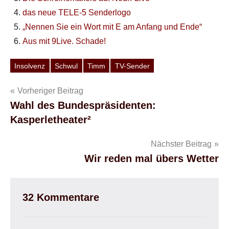
das neue TELE-5 Senderlogo
„Nennen Sie ein Wort mit E am Anfang und Ende“
Aus mit 9Live. Schade!
Insolvenz
Schwul
Timm
TV-Sender
Schlagwörter
Beitragsnavigation
Vorheriger Beitrag
Wahl des Bundespräsidenten:
Kasperletheater²
Nächster Beitrag
Wir reden mal übers Wetter
32 Kommentare