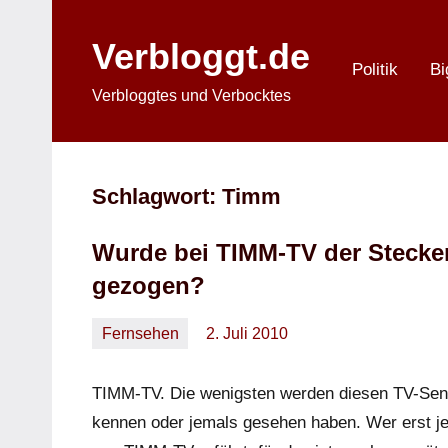
Zum
Inhalt
Verbloggt.de
springen
Politik
Bi
Verbloggtes und Verbocktes
Schlagwort:
Timm
Wurde bei TIMM-TV der Stecke
gezogen?
Fernsehen
2. Juli 2010
Oliver
32
Kommentare
TIMM-TV. Die wenigsten werden diesen TV-Sen
kennen oder jemals gesehen haben. Wer erst je