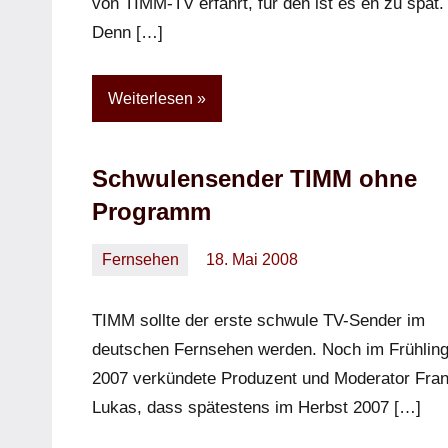
von TIMM-TV erfährt, für den ist es eh zu spät.
Denn […]
Weiterlesen
Schwulensender TIMM ohne
Programm
Fernsehen
18. Mai 2008
Oliver
2
Kommentare
TIMM sollte der erste schwule TV-Sender im
deutschen Fernsehen werden. Noch im Frühlin
2007 verkündete Produzent und Moderator Fra
Lukas, dass spätestens im Herbst 2007 […]