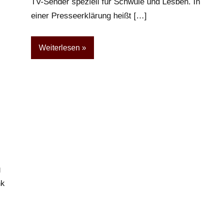
TV-Sender speziell für Schwule und Lesben. In
einer Presseerklärung heißt […]
Weiterlesen
g
nk