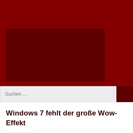
Suchen
Such
nach:
Windows 7 fehlt der große Wow-
Effekt