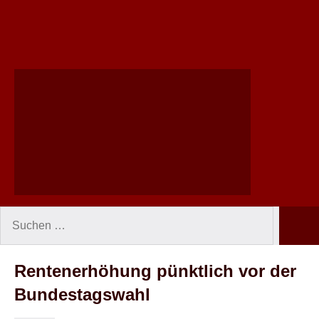
Suchen
Such
nach:
Rentenerhöhung pünktlich vor der
Bundestagswahl