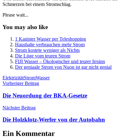
Schmerzen bei einem Stromschlag.
Please wait...
You may also like
1 Kanister Wasser per Teleshopping
Haushalte verbrauchen mehr Strom
Strom kostete weniger als Nichts
Die Lüge vom teuren Strom
FIJI Wasser – Ökologischer und teurer Irrsinn
Der geniaale Strom von Nuon ist gar nicht genial
Schlagwörter
Elektrizität
Strom
Wasser
Beitragsnavigation
Vorheriger Beitrag
Die Neuordung der BKA-Gesetze
Nächster Beitrag
Die Holzklotz-Werfer von der Autobahn
Ein Kommentar