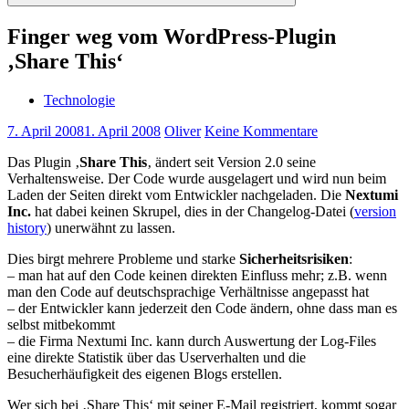
Suchen
Finger weg vom WordPress-Plugin
‚Share This‘
Technologie
7. April 2008
1. April 2008
Oliver
Keine Kommentare
Das Plugin ‚
Share This
‚ ändert seit Version 2.0 seine
Verhaltensweise. Der Code wurde ausgelagert und wird nun beim
Laden der Seiten direkt vom Entwickler nachgeladen. Die
Nextumi
Inc.
hat dabei keinen Skrupel, dies in der Changelog-Datei (
version
history
) unerwähnt zu lassen.
Dies birgt mehrere Probleme und starke
Sicherheitsrisiken
:
– man hat auf den Code keinen direkten Einfluss mehr; z.B. wenn
man den Code auf deutschsprachige Verhältnisse angepasst hat
– der Entwickler kann jederzeit den Code ändern, ohne dass man es
selbst mitbekommt
– die Firma Nextumi Inc. kann durch Auswertung der Log-Files
eine direkte Statistik über das Userverhalten und die
Besucherhäufigkeit des eigenen Blogs erstellen.
Wer sich bei ‚Share This‘ mit seiner E-Mail registriert, kommt sogar