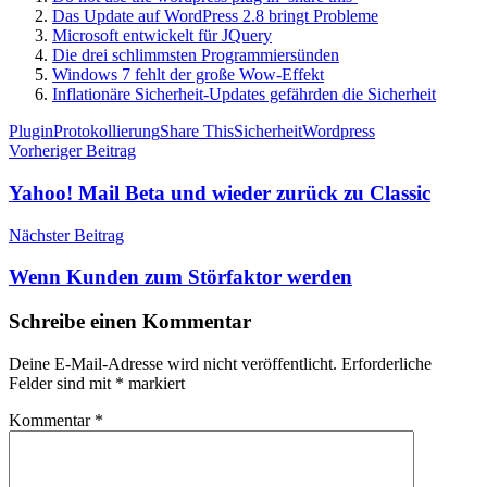
Das Update auf WordPress 2.8 bringt Probleme
Microsoft entwickelt für JQuery
Die drei schlimmsten Programmiersünden
Windows 7 fehlt der große Wow-Effekt
Inflationäre Sicherheit-Updates gefährden die Sicherheit
Schlagwörter
Plugin
Protokollierung
Share This
Sicherheit
Wordpress
Beitragsnavigation
Vorheriger Beitrag
Yahoo! Mail Beta und wieder zurück zu Classic
Nächster Beitrag
Wenn Kunden zum Störfaktor werden
Schreibe einen Kommentar
Deine E-Mail-Adresse wird nicht veröffentlicht.
Erforderliche
Felder sind mit
*
markiert
Kommentar
*