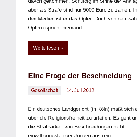
davon gekommen. Schuldig im Sinne der Ankla
aber als Strafe sind nur 5000 Euro zu zahlen. I
den Medien ist er das Opfer. Doch von den wah
Opfern spricht niemand.
Weiterlesen
Eine Frage der Beschneidung
Gesellschaft
14. Juli 2012
Oliver
2
Kommentare
Ein deutsches Landgericht (in Köln) maßt sich 
über die Religionsfreiheit zu urteilen. Es geht u
die Strafbarkeit von Beschneidungen nicht
einwilligungsfähiger Jungen aus rein […]