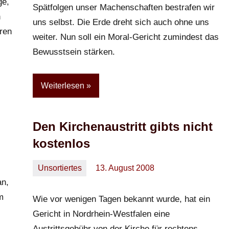
ge,
Spätfolgen unser Machenschaften bestrafen wir
n
uns selbst. Die Erde dreht sich auch ohne uns
ren
weiter. Nun soll ein Moral-Gericht zumindest das
Bewusstsein stärken.
Weiterlesen
Den Kirchenaustritt gibts nicht
kostenlos
Unsortiertes
13. August 2008
Oliver
2
an,
Kommentare
m
Wie vor wenigen Tagen bekannt wurde, hat ein
Gericht in Nordrhein-Westfalen eine
Austrittsgebühr von der Kirche für rechtens