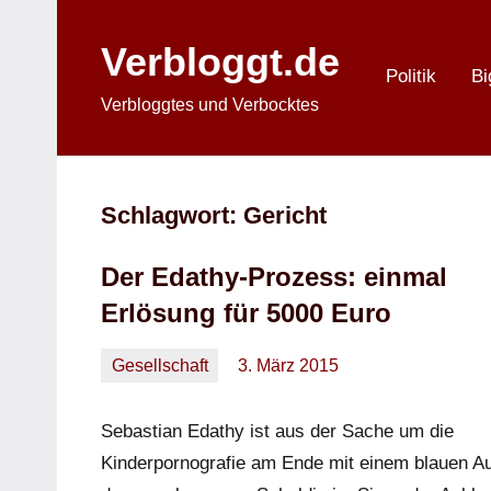
Zum
Inhalt
Verbloggt.de
springen
Politik
Bi
Verbloggtes und Verbocktes
Schlagwort:
Gericht
Der Edathy-Prozess: einmal
Erlösung für 5000 Euro
Gesellschaft
3. März 2015
Oliver
Keine
Kommentare
Sebastian Edathy ist aus der Sache um die
Kinderpornografie am Ende mit einem blauen A