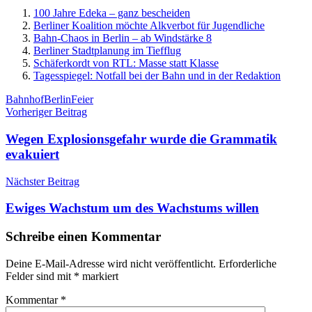
100 Jahre Edeka – ganz bescheiden
Berliner Koalition möchte Alkverbot für Jugendliche
Bahn-Chaos in Berlin – ab Windstärke 8
Berliner Stadtplanung im Tiefflug
Schäferkordt von RTL: Masse statt Klasse
Tagesspiegel: Notfall bei der Bahn und in der Redaktion
Schlagwörter
Bahnhof
Berlin
Feier
Beitragsnavigation
Vorheriger Beitrag
Wegen Explosionsgefahr wurde die Grammatik
evakuiert
Nächster Beitrag
Ewiges Wachstum um des Wachstums willen
Schreibe einen Kommentar
Deine E-Mail-Adresse wird nicht veröffentlicht.
Erforderliche
Felder sind mit
*
markiert
Kommentar
*