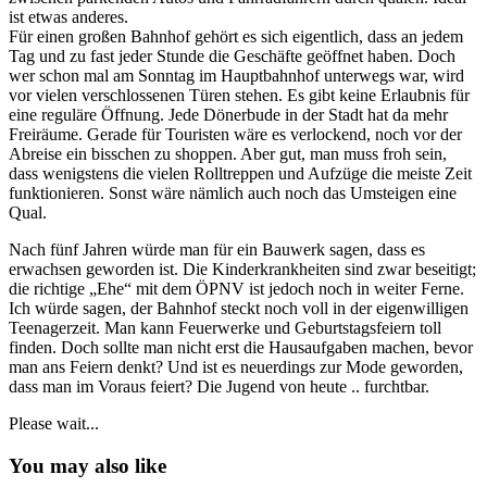
ist etwas anderes.
Für einen großen Bahnhof gehört es sich eigentlich, dass an jedem
Tag und zu fast jeder Stunde die Geschäfte geöffnet haben. Doch
wer schon mal am Sonntag im Hauptbahnhof unterwegs war, wird
vor vielen verschlossenen Türen stehen. Es gibt keine Erlaubnis für
eine reguläre Öffnung. Jede Dönerbude in der Stadt hat da mehr
Freiräume. Gerade für Touristen wäre es verlockend, noch vor der
Abreise ein bisschen zu shoppen. Aber gut, man muss froh sein,
dass wenigstens die vielen Rolltreppen und Aufzüge die meiste Zeit
funktionieren. Sonst wäre nämlich auch noch das Umsteigen eine
Qual.
Nach fünf Jahren würde man für ein Bauwerk sagen, dass es
erwachsen geworden ist. Die Kinderkrankheiten sind zwar beseitigt;
die richtige „Ehe“ mit dem ÖPNV ist jedoch noch in weiter Ferne.
Ich würde sagen, der Bahnhof steckt noch voll in der eigenwilligen
Teenagerzeit. Man kann Feuerwerke und Geburtstagsfeiern toll
finden. Doch sollte man nicht erst die Hausaufgaben machen, bevor
man ans Feiern denkt? Und ist es neuerdings zur Mode geworden,
dass man im Voraus feiert? Die Jugend von heute .. furchtbar.
Please wait...
You may also like