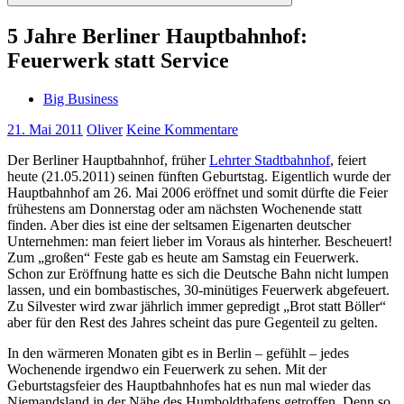
Suchen
5 Jahre Berliner Hauptbahnhof:
Feuerwerk statt Service
Big Business
21. Mai 2011
Oliver
Keine Kommentare
Der Berliner Hauptbahnhof, früher
Lehrter Stadtbahnhof
, feiert
heute (21.05.2011) seinen fünften Geburtstag. Eigentlich wurde der
Hauptbahnhof am 26. Mai 2006 eröffnet und somit dürfte die Feier
frühestens am Donnerstag oder am nächsten Wochenende statt
finden. Aber dies ist eine der seltsamen Eigenarten deutscher
Unternehmen: man feiert lieber im Voraus als hinterher. Bescheuert!
Zum „großen“ Feste gab es heute am Samstag ein Feuerwerk.
Schon zur Eröffnung hatte es sich die Deutsche Bahn nicht lumpen
lassen, und ein bombastisches, 30-minütiges Feuerwerk abgefeuert.
Zu Silvester wird zwar jährlich immer gepredigt „Brot statt Böller“
aber für den Rest des Jahres scheint das pure Gegenteil zu gelten.
In den wärmeren Monaten gibt es in Berlin – gefühlt – jedes
Wochenende irgendwo ein Feuerwerk zu sehen. Mit der
Geburtstagsfeier des Hauptbahnhofes hat es nun mal wieder das
Niemandsland in der Nähe des Humboldthafens getroffen. Denn so