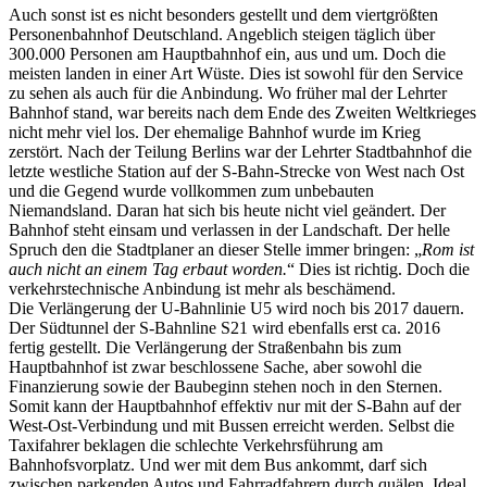
Auch sonst ist es nicht besonders gestellt und dem viertgrößten
Personenbahnhof Deutschland. Angeblich steigen täglich über
300.000 Personen am Hauptbahnhof ein, aus und um. Doch die
meisten landen in einer Art Wüste. Dies ist sowohl für den Service
zu sehen als auch für die Anbindung. Wo früher mal der Lehrter
Bahnhof stand, war bereits nach dem Ende des Zweiten Weltkrieges
nicht mehr viel los. Der ehemalige Bahnhof wurde im Krieg
zerstört. Nach der Teilung Berlins war der Lehrter Stadtbahnhof die
letzte westliche Station auf der S-Bahn-Strecke von West nach Ost
und die Gegend wurde vollkommen zum unbebauten
Niemandsland. Daran hat sich bis heute nicht viel geändert. Der
Bahnhof steht einsam und verlassen in der Landschaft. Der helle
Spruch den die Stadtplaner an dieser Stelle immer bringen: „
Rom ist
auch nicht an einem Tag erbaut worden.
“ Dies ist richtig. Doch die
verkehrstechnische Anbindung ist mehr als beschämend.
Die Verlängerung der U-Bahnlinie U5 wird noch bis 2017 dauern.
Der Südtunnel der S-Bahnline S21 wird ebenfalls erst ca. 2016
fertig gestellt. Die Verlängerung der Straßenbahn bis zum
Hauptbahnhof ist zwar beschlossene Sache, aber sowohl die
Finanzierung sowie der Baubeginn stehen noch in den Sternen.
Somit kann der Hauptbahnhof effektiv nur mit der S-Bahn auf der
West-Ost-Verbindung und mit Bussen erreicht werden. Selbst die
Taxifahrer beklagen die schlechte Verkehrsführung am
Bahnhofsvorplatz. Und wer mit dem Bus ankommt, darf sich
zwischen parkenden Autos und Fahrradfahrern durch quälen. Ideal