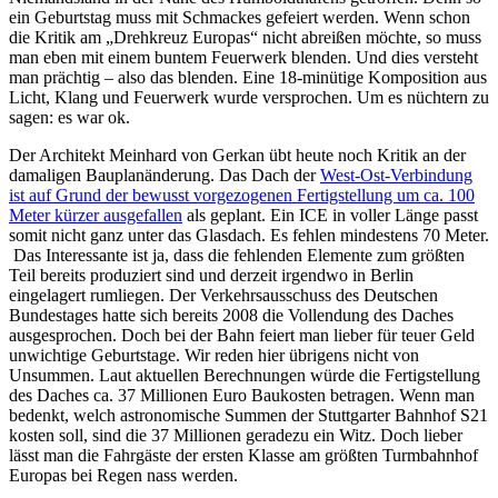
ein Geburtstag muss mit Schmackes gefeiert werden. Wenn schon
die Kritik am „Drehkreuz Europas“ nicht abreißen möchte, so muss
man eben mit einem buntem Feuerwerk blenden. Und dies versteht
man prächtig – also das blenden. Eine 18-minütige Komposition aus
Licht, Klang und Feuerwerk wurde versprochen. Um es nüchtern zu
sagen: es war ok.
Der Architekt Meinhard von Gerkan übt heute noch Kritik an der
damaligen Bauplanänderung. Das Dach der
West-Ost-Verbindung
ist auf Grund der bewusst vorgezogenen Fertigstellung um ca. 100
Meter kürzer ausgefallen
als geplant. Ein ICE in voller Länge passt
somit nicht ganz unter das Glasdach. Es fehlen mindestens 70 Meter.
Das Interessante ist ja, dass die fehlenden Elemente zum größten
Teil bereits produziert sind und derzeit irgendwo in Berlin
eingelagert rumliegen. Der Verkehrsausschuss des Deutschen
Bundestages hatte sich bereits 2008 die Vollendung des Daches
ausgesprochen. Doch bei der Bahn feiert man lieber für teuer Geld
unwichtige Geburtstage. Wir reden hier übrigens nicht von
Unsummen. Laut aktuellen Berechnungen würde die Fertigstellung
des Daches ca. 37 Millionen Euro Baukosten betragen. Wenn man
bedenkt, welch astronomische Summen der Stuttgarter Bahnhof S21
kosten soll, sind die 37 Millionen geradezu ein Witz. Doch lieber
lässt man die Fahrgäste der ersten Klasse am größten Turmbahnhof
Europas bei Regen nass werden.