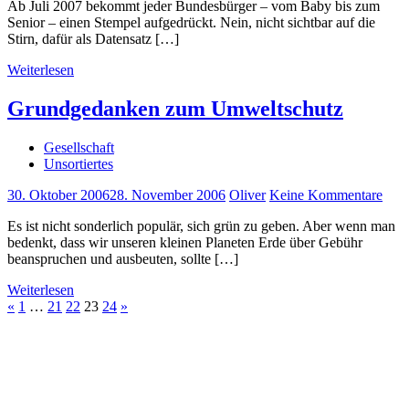
Ab Juli 2007 bekommt jeder Bundesbürger – vom Baby bis zum
Senior – einen Stempel aufgedrückt. Nein, nicht sichtbar auf die
Stirn, dafür als Datensatz […]
Weiterlesen
Grundgedanken zum Umweltschutz
Gesellschaft
Unsortiertes
30. Oktober 2006
28. November 2006
Oliver
Keine Kommentare
Es ist nicht sonderlich populär, sich grün zu geben. Aber wenn man
bedenkt, dass wir unseren kleinen Planeten Erde über Gebühr
beanspruchen und ausbeuten, sollte […]
Weiterlesen
Seitennummerierung
Vorherige
Nächste
«
1
…
21
22
23
24
»
Beiträge
Beiträge
der
Beiträge