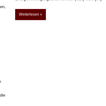
gen,
Weiterlesen
n
die