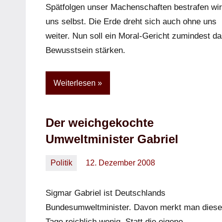
Spätfolgen unser Machenschaften bestrafen wir
uns selbst. Die Erde dreht sich auch ohne uns
weiter. Nun soll ein Moral-Gericht zumindest d
Bewusstsein stärken.
Weiterlesen
Der weichgekochte
Umweltminister Gabriel
Politik
12. Dezember 2008
Oliver
Keine
Kommentare
Sigmar Gabriel ist Deutschlands
Bundesumweltminister. Davon merkt man diese
Tage reichlich wenig. Statt die eigene