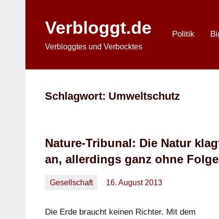
Zum
Inhalt
Verbloggt.de
springen
Politik
Bi
Verbloggtes und Verbocktes
Schlagwort:
Umweltschutz
Nature-Tribunal: Die Natur klag
an, allerdings ganz ohne Folg
Gesellschaft
16. August 2013
Oliver
Keine
Kommentare
Die Erde braucht keinen Richter. Mit dem