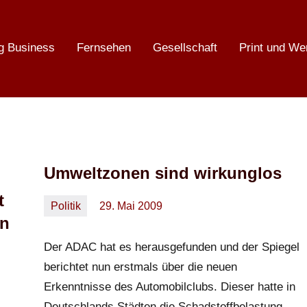
g Business
Fernsehen
Gesellschaft
Print und We
Umweltzonen sind wirkunglos
t
Politik
29. Mai 2009
Oliver
Keine
en
Kommentare
Der ADAC hat es herausgefunden und der Spiegel
berichtet nun erstmals über die neuen
Erkenntnisse des Automobilclubs. Dieser hatte in
Deutschlands Städten die Schadstoffbelastung