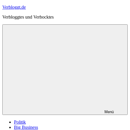
Zum
Verbloggt.de
Inhalt
Verbloggtes und Verbocktes
springen
Menü
Politik
Big Business