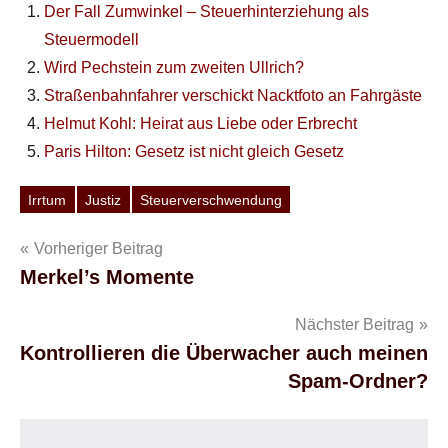
Der Fall Zumwinkel – Steuerhinterziehung als
Steuermodell
Wird Pechstein zum zweiten Ullrich?
Straßenbahnfahrer verschickt Nacktfoto an Fahrgäste
Helmut Kohl: Heirat aus Liebe oder Erbrecht
Paris Hilton: Gesetz ist nicht gleich Gesetz
Irrtum
Justiz
Steuerverschwendung
Schlagwörter
Beitragsnavigation
Vorheriger Beitrag
Merkel’s Momente
Nächster Beitrag
Kontrollieren die Überwacher auch meinen
Spam-Ordner?