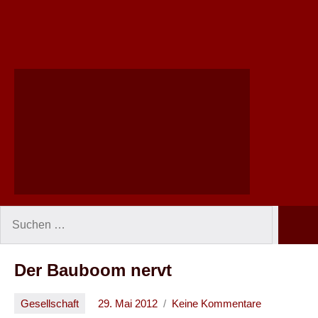
Suchen
Such
nach:
Der Bauboom nervt
Gesellschaft
29. Mai 2012
Keine Kommentare
Oliver