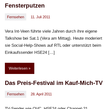
Fensterputzen
Fernsehen
11. Juli 2011
Oliver
Keine
Kommentare
Vera Int-Veen führte viele Jahren durch ihre eigene
Talkshow bei Sat.1 (Vera am Mittag). Heute moderiert
sie Social-Help-Shows auf RTL oder unterstützt beim
Einkaufssender HSE24 […]
Weiterlesen
Das Preis-Festival im Kauf-Mich-TV
Fernsehen
28. April 2011
Oliver
Keine
Kommentare
TV-Sender wie QVC, HSE24 oder Channel-21