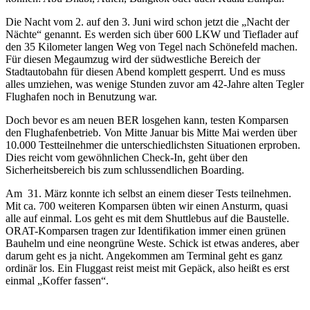
Die Nacht vom 2. auf den 3. Juni wird schon jetzt die „Nacht der
Nächte“ genannt. Es werden sich über 600 LKW und Tieflader auf
den 35 Kilometer langen Weg von Tegel nach Schönefeld machen.
Für diesen Megaumzug wird der südwestliche Bereich der
Stadtautobahn für diesen Abend komplett gesperrt. Und es muss
alles umziehen, was wenige Stunden zuvor am 42-Jahre alten Tegler
Flughafen noch in Benutzung war.
Doch bevor es am neuen BER losgehen kann, testen Komparsen
den Flughafenbetrieb. Von Mitte Januar bis Mitte Mai werden über
10.000 Testteilnehmer die unterschiedlichsten Situationen erproben.
Dies reicht vom gewöhnlichen Check-In, geht über den
Sicherheitsbereich bis zum schlussendlichen Boarding.
Am 31. März konnte ich selbst an einem dieser Tests teilnehmen.
Mit ca. 700 weiteren Komparsen übten wir einen Ansturm, quasi
alle auf einmal. Los geht es mit dem Shuttlebus auf die Baustelle.
ORAT-Komparsen tragen zur Identifikation immer einen grünen
Bauhelm und eine neongrüne Weste. Schick ist etwas anderes, aber
darum geht es ja nicht. Angekommen am Terminal geht es ganz
ordinär los. Ein Fluggast reist meist mit Gepäck, also heißt es erst
einmal „Koffer fassen“.