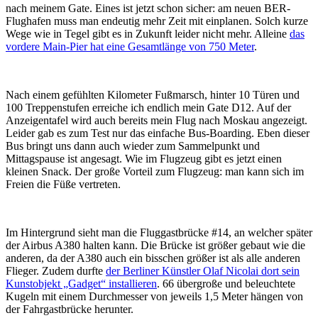
nach meinem Gate. Eines ist jetzt schon sicher: am neuen BER-
Flughafen muss man endeutig mehr Zeit mit einplanen. Solch kurze
Wege wie in Tegel gibt es in Zukunft leider nicht mehr. Alleine
das
vordere Main-Pier hat eine Gesamtlänge von 750 Meter
.
Nach einem gefühlten Kilometer Fußmarsch, hinter 10 Türen und
100 Treppenstufen erreiche ich endlich mein Gate D12. Auf der
Anzeigentafel wird auch bereits mein Flug nach Moskau angezeigt.
Leider gab es zum Test nur das einfache Bus-Boarding. Eben dieser
Bus bringt uns dann auch wieder zum Sammelpunkt und
Mittagspause ist angesagt. Wie im Flugzeug gibt es jetzt einen
kleinen Snack. Der große Vorteil zum Flugzeug: man kann sich im
Freien die Füße vertreten.
Im Hintergrund sieht man die Fluggastbrücke #14, an welcher später
der Airbus A380 halten kann. Die Brücke ist größer gebaut wie die
anderen, da der A380 auch ein bisschen größer ist als alle anderen
Flieger. Zudem durfte
der Berliner Künstler Olaf Nicolai dort sein
Kunstobjekt „Gadget“ installieren
. 66 übergroße und beleuchtete
Kugeln mit einem Durchmesser von jeweils 1,5 Meter hängen von
der Fahrgastbrücke herunter.