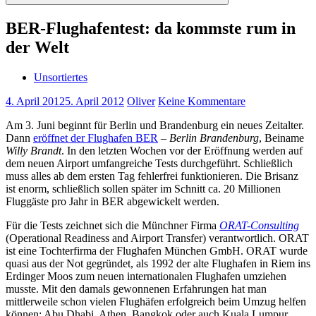
Suchen
BER-Flughafentest: da kommste rum in
der Welt
Unsortiertes
4. April 2012
5. April 2012
Oliver
Keine Kommentare
Am 3. Juni beginnt für Berlin und Brandenburg ein neues Zeitalter.
Dann
eröffnet der Flughafen BER
–
Berlin Brandenburg
, Beiname
Willy Brandt
. In den letzten Wochen vor der Eröffnung werden auf
dem neuen Airport umfangreiche Tests durchgeführt. Schließlich
muss alles ab dem ersten Tag fehlerfrei funktionieren. Die Brisanz
ist enorm, schließlich sollen später im Schnitt ca. 20 Millionen
Fluggäste pro Jahr in BER abgewickelt werden.
Für die Tests zeichnet sich die Münchner Firma
ORAT-Consulting
(Operational Readiness and Airport Transfer) verantwortlich. ORAT
ist eine Tochterfirma der Flughafen München GmbH. ORAT wurde
quasi aus der Not gegründet, als 1992 der alte Flughafen in Riem ins
Erdinger Moos zum neuen internationalen Flughafen umziehen
musste. Mit den damals gewonnenen Erfahrungen hat man
mittlerweile schon vielen Flughäfen erfolgreich beim Umzug helfen
können: Abu Dhabi, Athen, Bangkok oder auch Kuala Lumpur.