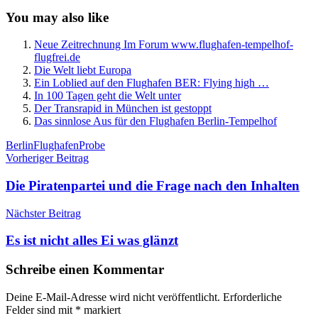
You may also like
Neue Zeitrechnung Im Forum www.flughafen-tempelhof-
flugfrei.de
Die Welt liebt Europa
Ein Loblied auf den Flughafen BER: Flying high …
In 100 Tagen geht die Welt unter
Der Transrapid in München ist gestoppt
Das sinnlose Aus für den Flughafen Berlin-Tempelhof
Schlagwörter
Berlin
Flughafen
Probe
Beitragsnavigation
Vorheriger Beitrag
Die Piratenpartei und die Frage nach den Inhalten
Nächster Beitrag
Es ist nicht alles Ei was glänzt
Schreibe einen Kommentar
Deine E-Mail-Adresse wird nicht veröffentlicht.
Erforderliche
Felder sind mit
*
markiert