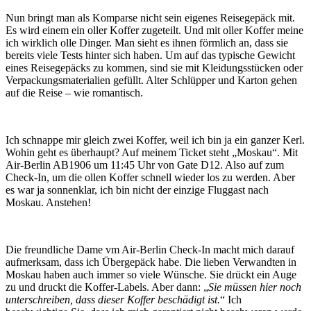
Nun bringt man als Komparse nicht sein eigenes Reisegepäck mit.
Es wird einem ein oller Koffer zugeteilt. Und mit oller Koffer meine
ich wirklich olle Dinger. Man sieht es ihnen förmlich an, dass sie
bereits viele Tests hinter sich haben. Um auf das typische Gewicht
eines Reisegepäcks zu kommen, sind sie mit Kleidungsstücken oder
Verpackungsmaterialien gefüllt. Alter Schlüpper und Karton gehen
auf die Reise – wie romantisch.
Ich schnappe mir gleich zwei Koffer, weil ich bin ja ein ganzer Kerl.
Wohin geht es überhaupt? Auf meinem Ticket steht „Moskau“. Mit
Air-Berlin AB1906 um 11:45 Uhr von Gate D12. Also auf zum
Check-In, um die ollen Koffer schnell wieder los zu werden. Aber
es war ja sonnenklar, ich bin nicht der einzige Fluggast nach
Moskau. Anstehen!
Die freundliche Dame vm Air-Berlin Check-In macht mich darauf
aufmerksam, dass ich Übergepäck habe. Die lieben Verwandten in
Moskau haben auch immer so viele Wünsche. Sie drückt ein Auge
zu und druckt die Koffer-Labels. Aber dann: „
Sie müssen hier noch
unterschreiben, dass dieser Koffer beschädigt ist.
“ Ich