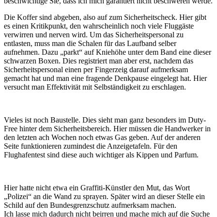
beschwichtige Sie, dass ich mich garantiert nicht beschweren werde.
Die Koffer sind abgeben, also auf zum Sicherheitscheck. Hier gibt
es einen Kritikpunkt, den wahrscheinlich noch viele Fluggäste
verwirren und nerven wird. Um das Sicherheitspersonal zu
entlasten, muss man die Schalen für das Laufband selber
aufnehmen. Dazu „parkt“ auf Kniehöhe unter dem Band eine dieser
schwarzen Boxen. Dies registriert man aber erst, nachdem das
Sicherheitspersonal einen per Fingerzeig darauf aufmerksam
gemacht hat und man eine fragende Denkpause eingelegt hat. Hier
versucht man Effektivität mit Selbständigkeit zu erschlagen.
Vieles ist noch Baustelle. Dies sieht man ganz besonders im Duty-
Free hinter dem Sicherheitsbereich. Hier müssen die Handwerker in
den letzten ach Wochen noch etwas Gas geben. Auf der anderen
Seite funktionieren zumindest die Anzeigetafeln. Für den
Flughafentest sind diese auch wichtiger als Kippen und Parfum.
Hier hatte nicht etwa ein Graffiti-Künstler den Mut, das Wort
„Polizei“ an die Wand zu sprayen. Später wird an dieser Stelle ein
Schild auf den Bundesgrenzschutz aufmerksam machen.
Ich lasse mich dadurch nicht beirren und mache mich auf die Suche