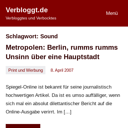
Zum
Verbloggt.de
Inhalt
Menü
Verbloggtes und Verbocktes
springen
Schlagwort:
Sound
Metropolen: Berlin, rumms rumms
Unsinn über eine Hauptstadt
Print und Werbung
8. April 2007
Oliver
Keine
Kommentare
Spiegel-Online ist bekannt für seine journalistisch
hochwertigen Artikel. Da ist es umso auffälliger, wenn
sich mal ein absolut dilettantischer Bericht auf die
Online-Ausgabe verirrt. Im […]