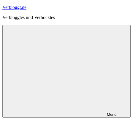
Zum
Verbloggt.de
Inhalt
Verbloggtes und Verbocktes
springen
Menü