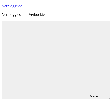
Zum
Verbloggt.de
Inhalt
Verbloggtes und Verbocktes
springen
Menü