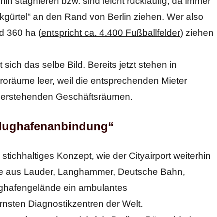
in stagnieren bzw. sind leicht rückläufig, da immer
gürtel“ an den Rand von Berlin ziehen. Wer also
nd 360 ha (
entspricht ca. 4.400 Fußballfelder
) ziehen
ich das selbe Bild. Bereits jetzt stehen in
roräume leer, weil die entsprechenden Mieter
 leerstehenden Geschäftsräumen.
 Flughafenanbindung“
tichhaltiges Konzept, wie der Cityairport weiterhin
ppe aus Lauder, Langhammer, Deutsche Bahn,
ughafengelände ein ambulantes
nsten Diagnostikzentren der Welt.