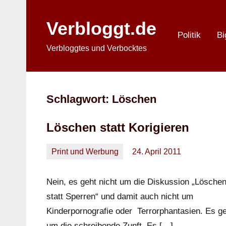
Zum
Inhalt
Verbloggt.de
springen
Politik
Bi
Verbloggtes und Verbocktes
Schlagwort:
Löschen
Löschen statt Korigieren
Print und Werbung
24. April 2011
Oliver
Keine
Kommentare
Nein, es geht nicht um die Diskussion „Lösche
statt Sperren“ und damit auch nicht um
Kinderpornografie oder Terrorphantasien. Es g
um die schreibende Zunft. Es […]