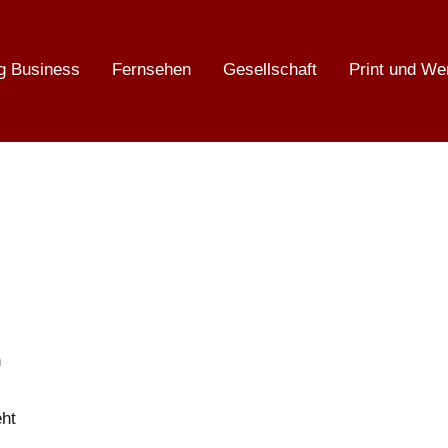
g Business
Fernsehen
Gesellschaft
Print und We
n
eht