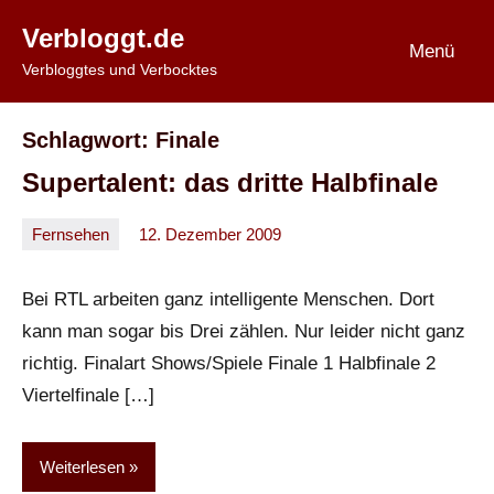
Zum
Verbloggt.de
Inhalt
Menü
Verbloggtes und Verbocktes
springen
Schlagwort:
Finale
Supertalent: das dritte Halbfinale
Fernsehen
12. Dezember 2009
Oliver
Keine
Kommentare
Bei RTL arbeiten ganz intelligente Menschen. Dort
kann man sogar bis Drei zählen. Nur leider nicht ganz
richtig. Finalart Shows/Spiele Finale 1 Halbfinale 2
Viertelfinale […]
Weiterlesen