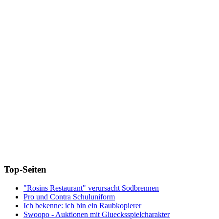
Top-Seiten
"Rosins Restaurant" verursacht Sodbrennen
Pro und Contra Schuluniform
Ich bekenne: ich bin ein Raubkopierer
Swoopo - Auktionen mit Gluecksspielcharakter